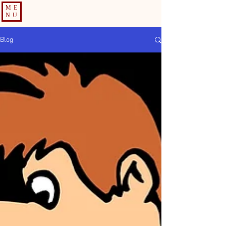
ME
NU
Blog