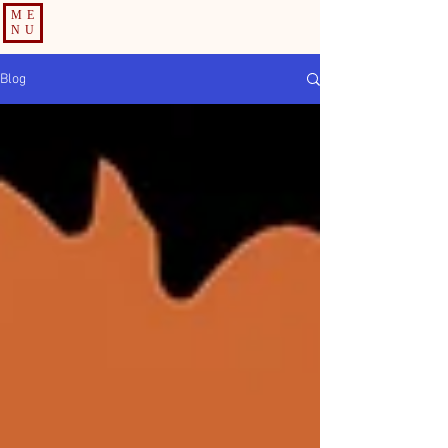
ME
NU
Blog